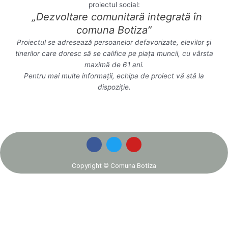
proiectul social:
„Dezvoltare comunitară integrată în
comuna Botiza”
Proiectul se adresează persoanelor defavorizate, elevilor și
tinerilor care doresc să se califice pe piața muncii, cu vârsta
maximă de 61 ani.
Pentru mai multe informații, echipa de proiect vă stă la
dispoziție.
F
T
Y
a
w
o
c
i
u
e
t
t
Copyright © Comuna Botiza
b
t
u
o
e
b
o
r
e
k