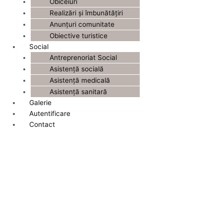
Obiceiuri
Realizări și îmbunătățiri
Anunțuri comunitate
Obiective turistice
Social
Antreprenoriat Social
Asistență socială
Asistență medicală
Asistență sanitară
Galerie
Autentificare
Contact