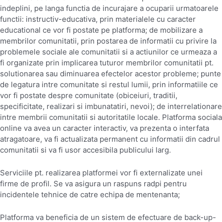
indeplini, pe langa functia de incurajare a ocuparii urmatoarele
functii: instructiv-educativa, prin materialele cu caracter
educational ce vor fi postate pe platforma; de mobilizare a
membrilor comunitatii, prin postarea de informatii cu privire la
problemele sociale ale comunitatii si a actiunilor ce urmeaza a
fi organizate prin implicarea tuturor membrilor comunitatii pt.
solutionarea sau diminuarea efectelor acestor probleme; punte
de legatura intre comunitate si restul lumii, prin informatiile ce
vor fi postate despre comunitate (obiceiuri, traditii,
specificitate, realizari si imbunatatiri, nevoi); de interrelationare
intre membrii comunitatii si autoritatile locale. Platforma sociala
online va avea un caracter interactiv, va prezenta o interfata
atragatoare, va fi actualizata permanent cu informatii din cadrul
comunitatii si va fi usor accesibila publicului larg.
Serviciile pt. realizarea platformei vor fi externalizate unei
firme de profil. Se va asigura un raspuns radpi pentru
incidentele tehnice de catre echipa de mentenanta;
Platforma va beneficia de un sistem de efectuare de back-up-