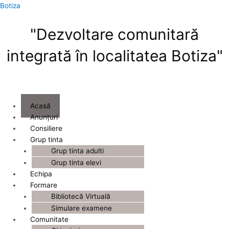
Skip
Menu
Botiza
to
content
"Dezvoltare comunitară
integrată în localitatea Botiza"
Acasă
Anunțuri
Consiliere
Grup tinta
Grup tinta adulti
Grup tinta elevi
Echipa
Formare
Bibliotecă Virtuală
Simulare examene
Comunitate