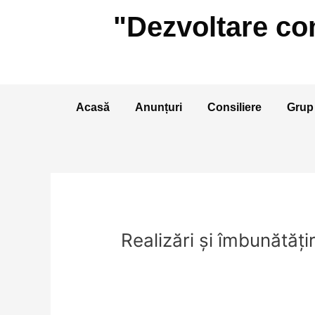
Skip
"Dezvoltare com
to
content
Acasă
Anunțuri
Consiliere
Grup 
Realizări și îmbunătățir